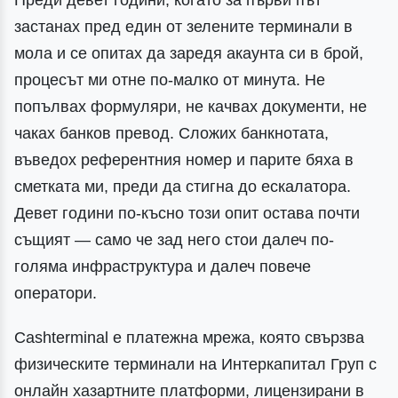
Преди девет години, когато за първи път
застанах пред един от зелените терминали в
мола и се опитах да заредя акаунта си в брой,
процесът ми отне по-малко от минута. Не
попълвах формуляри, не качвах документи, не
чаках банков превод. Сложих банкнотата,
въведох референтния номер и парите бяха в
сметката ми, преди да стигна до ескалатора.
Девет години по-късно този опит остава почти
същият — само че зад него стои далеч по-
голяма инфраструктура и далеч повече
оператори.
Cashterminal е платежна мрежа, която свързва
физическите терминали на Интеркапитал Груп с
онлайн хазартните платформи, лицензирани в