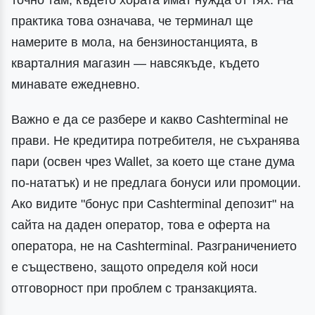
точно там, където хората имат нужда от тях. На
практика това означава, че терминал ще
намерите в мола, на бензиностанцията, в
кварталния магазин — навсякъде, където
минавате ежедневно.
Важно е да се разбере и какво Cashterminal не
прави. Не кредитира потребителя, не съхранява
пари (освен чрез Wallet, за което ще стане дума
по-нататък) и не предлага бонуси или промоции.
Ако видите "бонус при Cashterminal депозит" на
сайта на даден оператор, това е оферта на
оператора, не на Cashterminal. Разграничението
е съществено, защото определя кой носи
отговорност при проблем с транзакцията.