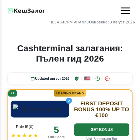
Обновено:
8 август 2026
НЕЗАВИСИМ АНАЛИЗ
Cashterminal залагания:
Пълен гид 2026
Updated август 2026
18+
#1
LEADING BRAND
FIRST DEPOSIT
BONUS 100% UP TO
€100
Rate it! (0)
5
GET BONUS
★★★★★
Our Score
Visit Boomerang Bet