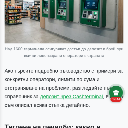
Над 1600 терминала осигуряват достъп до депозит в брой при
всички лицензирани оператори в страната
Ако търсите подробно ръководство с примери за
конкретни оператори, лимити по сума и
отстраняване на проблеми, разгледайте пълния
справочник за
депозит чрез Cashterminal
, в който
14:43
съм описал всяка стъпка детайлно.
Теглене на печалби: какво е