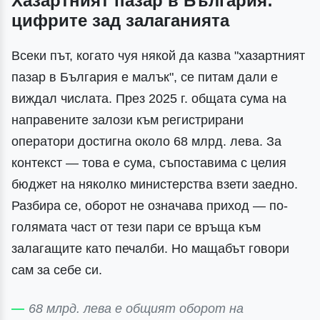
Хазартният пазар в България:
цифрите зад залаганията
Всеки път, когато чуя някой да казва "хазартният
пазар в България е малък", се питам дали е
виждал числата. През 2025 г. общата сума на
направените залози към регистрирани
оператори достигна около 68 млрд. лева. За
контекст — това е сума, съпоставима с целия
бюджет на няколко министерства взети заедно.
Разбира се, оборот не означава приход — по-
голямата част от тези пари се връща към
залагащите като печалби. Но мащабът говори
сам за себе си.
68 млрд. лева е общият оборот на