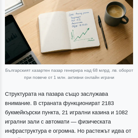
Българският хазартен пазар генерира над 68 млрд. лв. оборот
при повече от 1 млн. активни онлайн играчи
Структурата на пазара също заслужава
внимание. В страната функционират 2183
букмейкърски пункта, 21 игрални казина и 1082
игрални зали с автомати — физическата
инфраструктура е огромна. Но растежът идва от