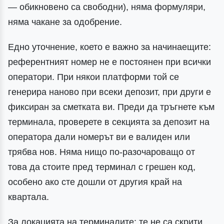
— обикновено са свободни), няма формуляри,
няма чакане за одобрение.
Едно уточнение, което е важно за начинаещите:
референтният номер не е постоянен при всички
оператори. При някои платформи той се
генерира наново при всеки депозит, при други е
фиксиран за сметката ви. Преди да тръгнете към
терминала, проверете в секцията за депозит на
оператора дали номерът ви е валиден или
трябва нов. Няма нищо по-разочароващо от
това да стоите пред терминал с грешен код,
особено ако сте дошли от другия край на
квартала.
За локацията на терминалите: те не са скрити.